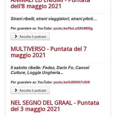
LE VOCI
dell'8 maggio 2021
PODCAST
Strani ribelli, strani viaggiatori, strani piloti…
EVENTI
PRESS
Per guardare su YouTube:
youtu.be/HuLuQXbN0Qg
CONTATTI
Ascolta il podcast
MULTIVERSO - Puntata del 7
maggio 2021
Il salotto ribelle: Fedez, Dario Fo, Cancel
Culture, Loggia Ungheria...
Per guardare su YouTube:
youtu.be/0J95HG7vSHI
Ascolta il podcast
NEL SEGNO DEL GRAAL - Puntata
del 3 maggio 2021