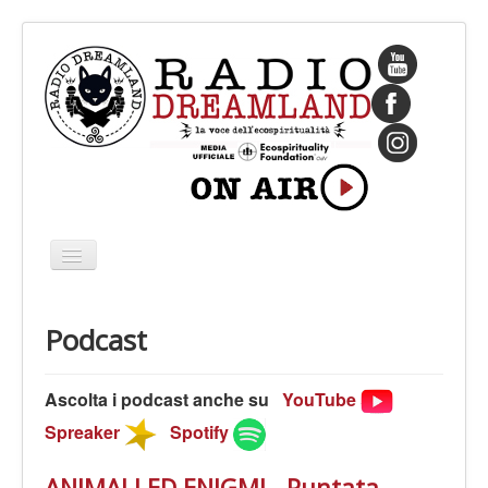
Cambia
navigazione
HOME
Podcast
CHI SIAMO
IL FONDATORE
Ascolta i podcast anche su
YouTube
PROGRAMMI
Spreaker
Spotify
PALINSESTO
ANIMALI ED ENIGMI - Puntata