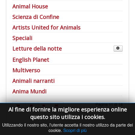
Animal House
Scienza di Confine
Artists United for Animals
Speciali
Letture della notte
Al di là della Soglia
English Planet
Multiverso
Animali narranti
Anima Mundi
Pagina 11 di 18
Al fine di fornire la migliore esperienza online
questo sito utilizza i cookies.
Utilizzando il nostro sito, l'utente accetta il nostro utilizzo da parte dei
cookie.
Scopri di più