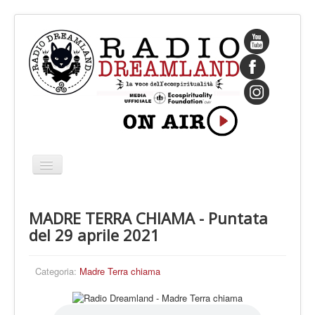
Cambia
navigazione
HOME
MADRE TERRA CHIAMA - Puntata
CHI SIAMO
del 29 aprile 2021
IL FONDATORE
PROGRAMMI
Categoria:
Madre Terra chiama
PALINSESTO