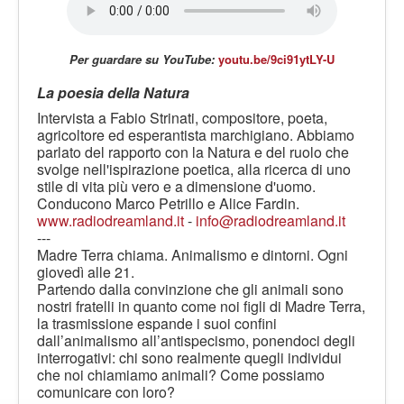
LE VOCI
PODCAST
Per guardare su YouTube:
youtu.be/9ci91ytLY-U
EVENTI
La poesia della Natura
PRESS
Intervista a Fabio Strinati, compositore, poeta,
CONTATTI
agricoltore ed esperantista marchigiano. Abbiamo
parlato del rapporto con la Natura e del ruolo che
svolge nell'ispirazione poetica, alla ricerca di uno
stile di vita più vero e a dimensione d'uomo.
Conducono Marco Petrillo e Alice Fardin.
www.radiodreamland.it
-
info@radiodreamland.it
---
Madre Terra chiama. Animalismo e dintorni. Ogni
giovedì alle 21.
Partendo dalla convinzione che gli animali sono
nostri fratelli in quanto come noi figli di Madre Terra,
la trasmissione espande i suoi confini
dall’animalismo all’antispecismo, ponendoci degli
interrogativi: chi sono realmente quegli individui
che noi chiamiamo animali? Come possiamo
comunicare con loro?