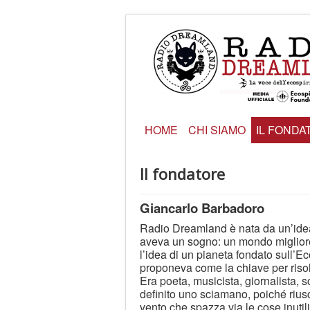
HOME
CHI SIAMO
IL FONDA
Il fondatore
Giancarlo Barbadoro
Radio Dreamland è nata da un’ide
aveva un sogno: un mondo migliore
l’idea di un pianeta fondato sull’Eco
proponeva come la chiave per risolve
Era poeta, musicista, giornalista, s
definito uno sciamano, poiché riusc
vento che spazza via le cose inutili