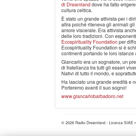
di Dreamland
dove ha fatto eriger
cultura celtica.
È stato un grande attivista per i dir
altra poiché riteneva gli animali gli
amore viscerale. Era attivista anche 
delle loro tradizioni. Con esponenti
Ecospirituality Foundation
per diffo
Ecospirituality Foundation si è schi
continenti portando le loro istanz
Giancarlo era un sognatore, un pr
di fratellanza tra tutti gli esseri viv
Nativi di tutto il mondo, e soprattutt
Ha lasciato una grande eredità e no
Porteremo avanti il suo sogno!
www.giancarlobarbadoro.net
© 2026 Radio Dreamland - Licenza SIAE 