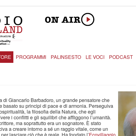
TORE
PROGRAMMI
PALINSESTO
LE VOCI
PODCAST
a di Giancarlo Barbadoro, un grande pensatore che
 basato su principi di pace e di armonia. Perseguiva
spiritualità, la filosofia della Natura, che egli
re i conflitti e gli squilibri che affliggono l’umanità.
crittore, ma soprattutto era un sognatore. È stato
iva a creare intorno a sé un raggio vitale, come un
 per lasciare ciò che è reale. Ha fondato l’
Ecovillaggio