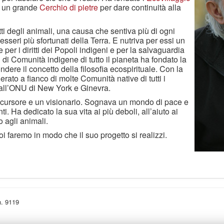
e un grande
Cerchio di pietre
per dare continuità alla
itti degli animali, una causa che sentiva più di ogni
 esseri più sfortunati della Terra. E nutriva per essi un
per i diritti dei Popoli indigeni e per la sal­vaguardia
 di Comunità indigene di tutto il pianeta ha fondato la
ndere il concetto della filosofia ecospirituale. Con la
erato a fianco di molte Comunità native di tutti i
e all’ONU di New York e Ginevra.
ecursore e un visionario. Sognava un mondo di pace e
enti. Ha dedicato la sua vita ai più deboli, all’aiuto ai
o agli animali.
i faremo in modo che il suo progetto si realizzi.
n. 9119