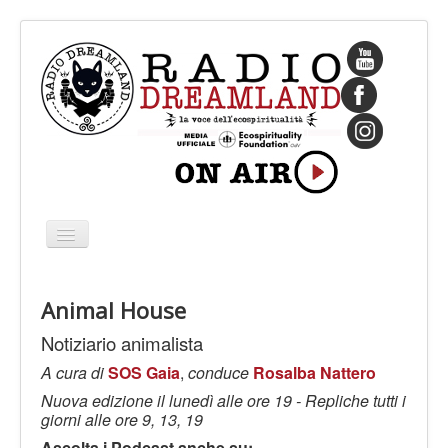
Cambia
navigazione
HOME
Animal House
CHI SIAMO
Notiziario animalista
IL FONDATORE
A cura di
SOS Gaia
,
conduce
Rosalba Nattero
PROGRAMMI
Nuova edizione il lunedì alle ore 19 - Repliche tutti i
PALINSESTO
giorni alle ore 9, 13, 19
Ascolta i Podcast anche su: