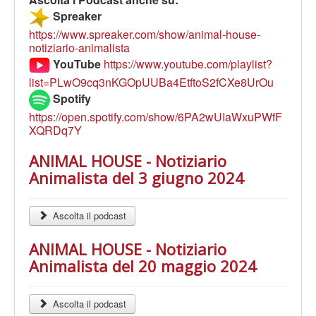
LE VOCI
Spreaker
PODCAST
https://www.spreaker.com/show/animal-house-
notiziario-animalista
EVENTI
YouTube
https://www.youtube.com/playlist?
PRESS
list=PLwO9cq3nKGOpUUBa4EtftoS2fCXe8UrOu
CONTATTI
Spotify
https://open.spotify.com/show/6PA2wUIaWxuPWfF
XQRDq7Y
ANIMAL HOUSE - Notiziario
Animalista del 3 giugno 2024
Ascolta il podcast
ANIMAL HOUSE - Notiziario
Animalista del 20 maggio 2024
Ascolta il podcast