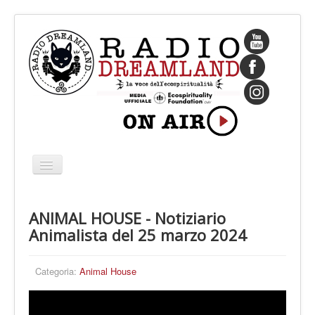
Cambia
navigazione
HOME
ANIMAL HOUSE - Notiziario
CHI SIAMO
Animalista del 25 marzo 2024
IL FONDATORE
PROGRAMMI
Categoria:
Animal House
PALINSESTO