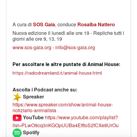
A cura di
SOS Gaia
, conduce
Rosalba Nattero
Nuova edizione il lunedì alle ore 19 - Repliche tutti i
giorni alle ore 9, 13, 19
www.sos-gaia.org
-
info@sos-gaia.org
Per ascoltare le altre puntate di Animal House: 
https://radiodreamland.it/animal-house.html
Ascolta i Podcast anche su:
Spreaker
https://www.spreaker.com/show/animal-house-
notiziario-animalista
YouTube
https://www.youtube.com/playlist?
list=PLwO9cq3nKGOpUUBa4EtftoS2fCXe8UrOu
Spotify