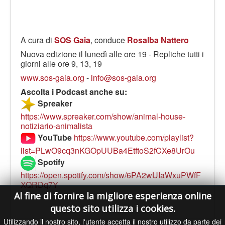
A cura di
SOS Gaia
, conduce
Rosalba Nattero
Nuova edizione il lunedì alle ore 19 - Repliche tutti i
giorni alle ore 9, 13, 19
www.sos-gaia.org
-
info@sos-gaia.org
Ascolta i Podcast anche su:
Spreaker
https://www.spreaker.com/show/animal-house-
notiziario-animalista
YouTube
https://www.youtube.com/playlist?
list=PLwO9cq3nKGOpUUBa4EtftoS2fCXe8UrOu
Spotify
https://open.spotify.com/show/6PA2wUIaWxuPWfF
XQRDq7Y
Al fine di fornire la migliore esperienza online
questo sito utilizza i cookies.
Utilizzando il nostro sito, l'utente accetta il nostro utilizzo da parte dei