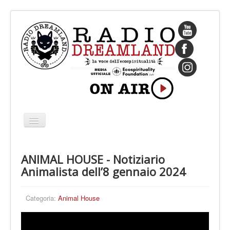
Cambia
navigazione
HOME
ANIMAL HOUSE - Notiziario
CHI SIAMO
Animalista dell’8 gennaio 2024
IL FONDATORE
PROGRAMMI
Categoria:
Animal House
PALINSESTO