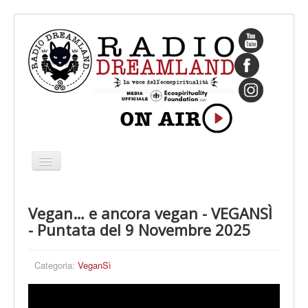
Cambia
navigazione
HOME
Vegan… e ancora vegan - VEGANSÌ
CHI SIAMO
- Puntata del 9 Novembre 2025
IL FONDATORE
PROGRAMMI
Categoria:
VeganSì
PALINSESTO