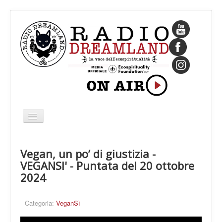
Cambia
navigazione
HOME
Vegan, un po’ di giustizia -
CHI SIAMO
VEGANSI' - Puntata del 20 ottobre
IL FONDATORE
2024
PROGRAMMI
Categoria:
VeganSì
PALINSESTO