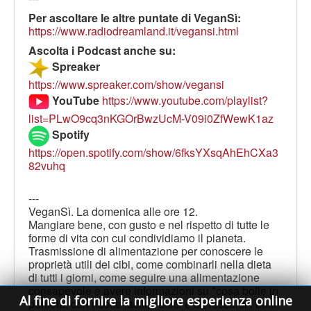
Per ascoltare le altre puntate di VeganSì:
https://www.radiodreamland.it/vegansi.html
Ascolta i Podcast anche su:
Spreaker
https://www.spreaker.com/show/vegansi
YouTube
https://www.youtube.com/playlist?
list=PLwO9cq3nKGOrBwzUcM-V09i0ZfWewK1az
Spotify
https://open.spotify.com/show/6fksYXsqAhEhCXa3
82vuhq
---
VeganSì. La domenica alle ore 12.
Mangiare bene, con gusto e nel rispetto di tutte le
forme di vita con cui condividiamo il pianeta.
Trasmissione di alimentazione per conoscere le
proprietà utili dei cibi, come combinarli nella dieta
di tutti i giorni, come seguire una alimentazione
consapevole e avere informazioni su "cosa bolle in
Al fine di fornire la migliore esperienza online
pentola, con ricette facili, veloci e da leccarsi i baffi.