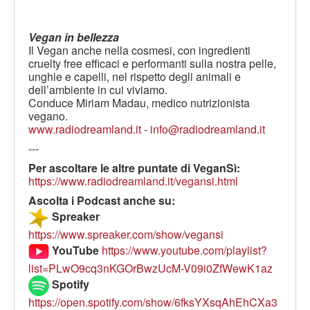
Vegan in bellezza
Il Vegan anche nella cosmesi, con ingredienti
cruelty free efficaci e performanti sulla nostra pelle,
unghie e capelli, nel rispetto degli animali e
dell’ambiente in cui viviamo.
Conduce Miriam Madau, medico nutrizionista
vegano.
www.radiodreamland.it
-
info@radiodreamland.it
---
Per ascoltare le altre puntate di VeganSì:
https://www.radiodreamland.it/vegansi.html
Ascolta i Podcast anche su:
Spreaker
https://www.spreaker.com/show/vegansi
YouTube
https://www.youtube.com/playlist?
list=PLwO9cq3nKGOrBwzUcM-V09i0ZfWewK1az
Spotify
https://open.spotify.com/show/6fksYXsqAhEhCXa3