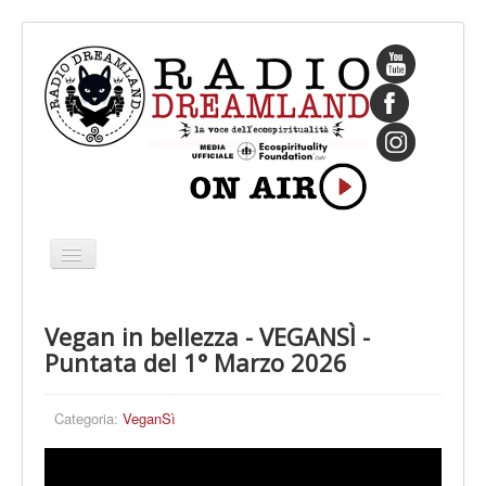
Cambia
navigazione
HOME
Vegan in bellezza - VEGANSÌ -
CHI SIAMO
Puntata del 1° Marzo 2026
IL FONDATORE
PROGRAMMI
Categoria:
VeganSì
PALINSESTO