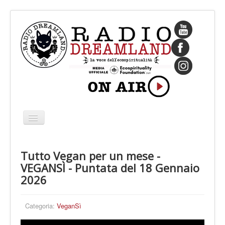
Cambia
navigazione
HOME
Tutto Vegan per un mese -
CHI SIAMO
VEGANSÌ - Puntata del 18 Gennaio
IL FONDATORE
2026
PROGRAMMI
Categoria:
VeganSì
PALINSESTO