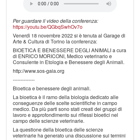
LE VOCI
PODCAST
Per guardare il video della conferenza:
EVENTI
https://youtu.be/QGbqSwhOv7o
PRESS
Venerdì 18 novembre 2022 si è tenuta al Garage di
Arte & Cultura di Torino la conferenza:
CONTATTI
BIOETICA E BENESSERE DEGLI ANIMALI a cura
di ENRICO MORICONI, Medico veterinario e
Consulente in Etologia e Benessere degli Animali.
http://www.sos-gaia.org
--------------
Bioetica e benessere degli animali.
La bioetica è il ramo della biologia dedicato alle
conseguenze delle scelte scientifiche in campo
medico. Da più parti sono stati creati dei gruppi di
lavoro e approfondimento sui riflessi bioetici nel
campo delle scienze veterinarie.
La questione della bioetica delle scienze
veterinarie ha generato una discussione sui termini