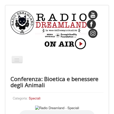
Cambia
navigazione
HOME
Conferenza: Bioetica e benessere
CHI SIAMO
degli Animali
IL FONDATORE
PROGRAMMI
Categoria:
Speciali
PALINSESTO