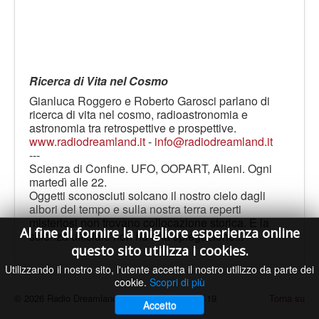
Ricerca di Vita nel Cosmo
Gianluca Roggero e Roberto Garosci parlano di
ricerca di vita nel cosmo, radioastronomia e
astronomia tra retrospettive e prospettive.
www.radiodreamland.it
-
info@radiodreamland.it
---
Scienza di Confine. UFO, OOPART, Alieni. Ogni
martedì alle 22.
Oggetti sconosciuti solcano il nostro cielo dagli
albori del tempo e sulla nostra terra reperti
misteriosi non trovano collocazione storica. E la
Al fine di fornire la migliore esperienza online
scienza ufficiale non ha una spiegazione...
questo sito utilizza i cookies.
Utilizzando il nostro sito, l'utente accetta il nostro utilizzo da parte dei
cookie.
Scopri di più
© 2026 Radio Dreamland - Licenza SIAE n. 9119
Torna su
Accetto