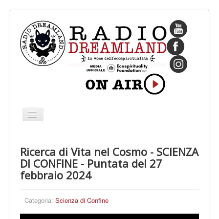
Cambia
navigazione
HOME
Ricerca di Vita nel Cosmo - SCIENZA
CHI SIAMO
DI CONFINE - Puntata del 27
IL FONDATORE
febbraio 2024
PROGRAMMI
Categoria:
Scienza di Confine
PALINSESTO