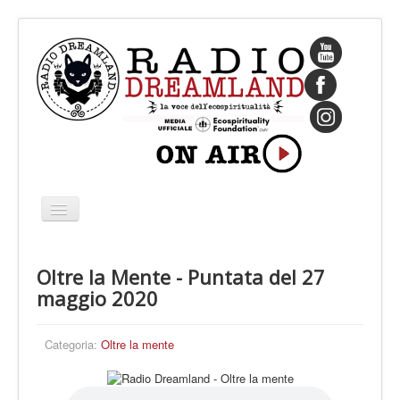
Cambia
navigazione
HOME
Oltre la Mente - Puntata del 27
CHI SIAMO
maggio 2020
IL FONDATORE
PROGRAMMI
Categoria:
Oltre la mente
PALINSESTO