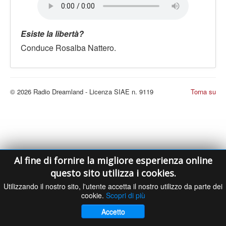
LE VOCI
PODCAST
Esiste la libertà?
EVENTI
Conduce Rosalba Nattero.
PRESS
CONTATTI
© 2026 Radio Dreamland - Licenza SIAE n. 9119
Torna su
Al fine di fornire la migliore esperienza online
questo sito utilizza i cookies.
Utilizzando il nostro sito, l'utente accetta il nostro utilizzo da parte dei
cookie.
Scopri di più
Accetto