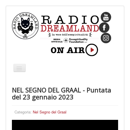
Cambia
navigazione
HOME
NEL SEGNO DEL GRAAL - Puntata
CHI SIAMO
del 23 gennaio 2023
IL FONDATORE
PROGRAMMI
Categoria:
Nel Segno del Graal
PALINSESTO