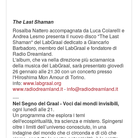
The Last Shaman
Rosalba Nattero accompagnata da Luca Colarelli e
Andrea Lesmo presenta il nuovo disco "The Last
Shaman" del LabGraal dedicato a Giancarlo
Barbadoro, membro del LabGraal e fondatore di
Radio Dreamland.
L'album, che va nella direzione più sciamanica
della musica del LabGraal, sarà presentato giovedì
26 gennaio alle 21.30 con un concerto presso
l'Hiroshima Mon Amour di Torino.
info:
www.labgraal.org
www.radiodreamland.it
-
info@radiodreamland.it
----
Nel Segno del Graal - Voci dai mondi invisibili,
ogni lunedì alle 21.
Un programma che esplora i temi
dell'ecospiritualità, tra scienza e mistero. Spingersi
oltre i limiti dell’universo conosciuto, in una
indagine del mondo che ci circonda e di ciò che