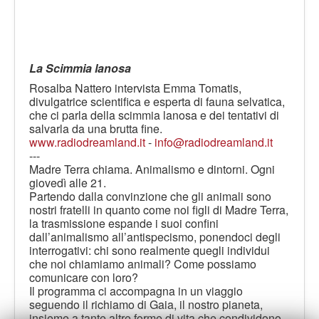
La Scimmia lanosa
Rosalba Nattero intervista Emma Tomatis,
divulgatrice scientifica e esperta di fauna selvatica,
che ci parla della scimmia lanosa e dei tentativi di
salvarla da una brutta fine.
www.radiodreamland.it
-
info@radiodreamland.it
---
Madre Terra chiama. Animalismo e dintorni. Ogni
giovedì alle 21.
Partendo dalla convinzione che gli animali sono
nostri fratelli in quanto come noi figli di Madre Terra,
la trasmissione espande i suoi confini
dall’animalismo all’antispecismo, ponendoci degli
interrogativi: chi sono realmente quegli individui
che noi chiamiamo animali? Come possiamo
comunicare con loro?
Il programma ci accompagna in un viaggio
seguendo il richiamo di Gaia, il nostro pianeta,
insieme a tante altre forme di vita che condividono