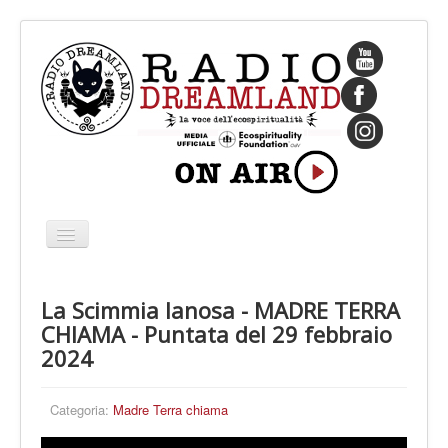
Cambia
navigazione
HOME
La Scimmia lanosa - MADRE TERRA
CHI SIAMO
CHIAMA - Puntata del 29 febbraio
IL FONDATORE
2024
PROGRAMMI
Categoria:
Madre Terra chiama
PALINSESTO