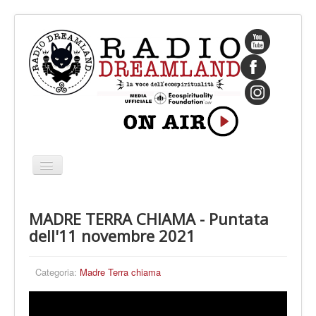
Cambia
navigazione
HOME
MADRE TERRA CHIAMA - Puntata
CHI SIAMO
dell'11 novembre 2021
IL FONDATORE
PROGRAMMI
Categoria:
Madre Terra chiama
PALINSESTO