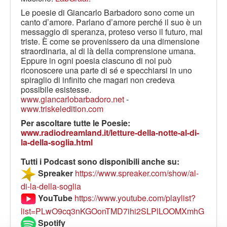
LE VOCI
Le poesie di Giancarlo Barbadoro sono come un
PODCAST
canto d’amore. Parlano d’amore perché il suo è un
messaggio di speranza, proteso verso il futuro, mai
EVENTI
triste. È come se provenissero da una dimensione
straordinaria, al di là della comprensione umana.
PRESS
Eppure in ogni poesia ciascuno di noi può
riconoscere una parte di sé e specchiarsi in uno
CONTATTI
spiraglio di infinito che magari non credeva
possibile esistesse.
www.giancarlobarbadoro.net
-
www.triskeledition.com
Per ascoltare tutte le Poesie:
www.radiodreamland.it/letture-della-notte-al-di-
la-della-soglia.html
Tutti i Podcast sono disponibili anche su:
Spreaker
https://www.spreaker.com/show/al-
di-la-della-soglia
YouTube
https://www.youtube.com/playlist?
list=PLwO9cq3nKGOonTMD7ihi2SLPlLOOMXmhG
Spotify