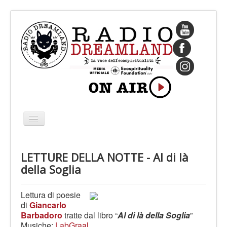
Cambia
navigazione
HOME
LETTURE DELLA NOTTE - Al di là
CHI SIAMO
della Soglia
IL FONDATORE
PROGRAMMI
Lettura di poesie
di
Giancarlo
PALINSESTO
Barbadoro
tratte dal libro “
Al di là della Soglia
”
Musiche:
LabGraal.