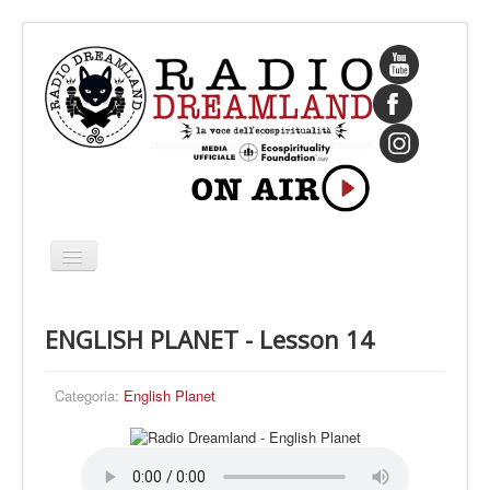
Cambia
navigazione
HOME
ENGLISH PLANET - Lesson 14
CHI SIAMO
IL FONDATORE
Categoria:
English Planet
PROGRAMMI
PALINSESTO