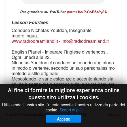
LE VOCI
PODCAST
Per guardare su YouTube:
youtu.be/P-CoB5a8y8A
EVENTI
Lesson Fourteen
PRESS
Conduce Nicholas Youldon, insegnante
madrelingua.
CONTATTI
www.radiodreamland.it
-
info@radiodreamland.it
---
English Planet - Imparare l’inglese divertendosi.
Ogni lunedì alle 22.
Nicholas Youldon ci conduce nel mondo anglofono
in modo divertente, secondo un suo personalissimo
metodo e stile originale.
Mescolando le varie esigenze e accontentando sia
chi ha bisogno di un approccio dalle prime basi, sia
chi intende allenarsi nella conversazione.
Al fine di fornire la migliore esperienza online
questo sito utilizza i cookies.
Utilizzando il nostro sito, l'utente accetta il nostro utilizzo da parte dei
cookie.
Scopri di più
© 2026 Radio Dreamland - Licenza SIAE n. 9119
Torna su
Accetto