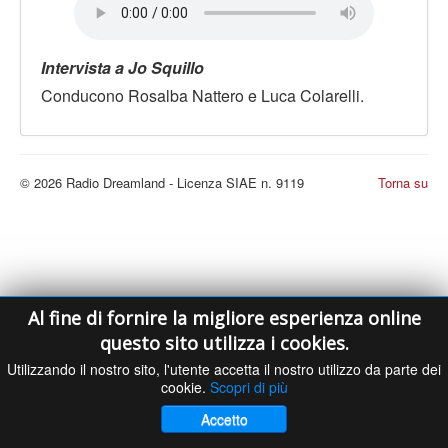
LE VOCI
PODCAST
Intervista a Jo Squillo
EVENTI
Conducono Rosalba Nattero e Luca Colarelli.
PRESS
CONTATTI
© 2026 Radio Dreamland - Licenza SIAE n. 9119
Torna su
Al fine di fornire la migliore esperienza online
questo sito utilizza i cookies.
Utilizzando il nostro sito, l'utente accetta il nostro utilizzo da parte dei
cookie.
Scopri di più
Accetto