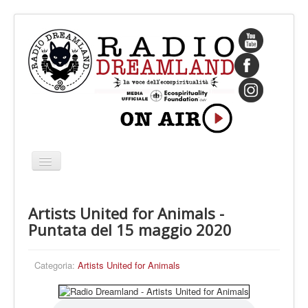
Cambia
navigazione
HOME
Artists United for Animals -
CHI SIAMO
Puntata del 15 maggio 2020
IL FONDATORE
PROGRAMMI
Categoria:
Artists United for Animals
PALINSESTO