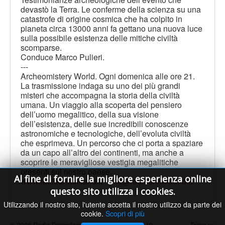
devastò la Terra. Le conferme della scienza su una
catastrofe di origine cosmica che ha colpito in
pianeta circa 13000 anni fa gettano una nuova luce
sulla possibile esistenza delle mitiche civiltà
scomparse.
Conduce Marco Pulieri.
---
Archeomistery World. Ogni domenica alle ore 21.
La trasmissione indaga su uno dei più grandi
misteri che accompagna la storia della civiltà
umana. Un viaggio alla scoperta del pensiero
dell’uomo megalitico, della sua visione
dell’esistenza, delle sue incredibili conoscenze
astronomiche e tecnologiche, dell’evoluta civiltà
che esprimeva. Un percorso che ci porta a spaziare
da un capo all’altro dei continenti, ma anche a
scoprire le meravigliose vestigia megalitiche
presenti sul nostro paese.
Al fine di fornire la migliore esperienza online
www.radiodreamland.it
-
info@radiodreamland.it
questo sito utilizza i cookies.
Utilizzando il nostro sito, l'utente accetta il nostro utilizzo da parte dei
cookie.
Scopri di più
© 2026 Radio Dreamland - Licenza SIAE n. 9119
Torna su