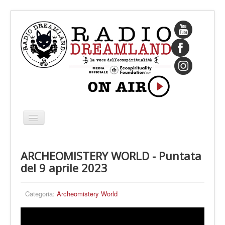
Cambia
navigazione
HOME
ARCHEOMISTERY WORLD - Puntata
CHI SIAMO
del 9 aprile 2023
IL FONDATORE
PROGRAMMI
Categoria:
Archeomistery World
PALINSESTO