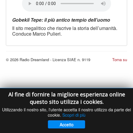
LE VOCI
PODCAST
Gobekli Tepe: il più antico tempio dell’uomo
EVENTI
Il sito megalitico che riscrive la storia dell’umanità.
PRESS
Conduce Marco Pulieri.
CONTATTI
© 2026 Radio Dreamland - Licenza SIAE n. 9119
Torna su
Al fine di fornire la migliore esperienza online
questo sito utilizza i cookies.
Utilizzando il nostro sito, l'utente accetta il nostro utilizzo da parte dei
cookie.
Scopri di più
Accetto