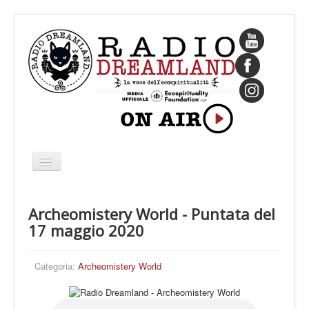
Cambia
navigazione
HOME
Archeomistery World - Puntata del
CHI SIAMO
17 maggio 2020
IL FONDATORE
PROGRAMMI
Categoria:
Archeomistery World
PALINSESTO