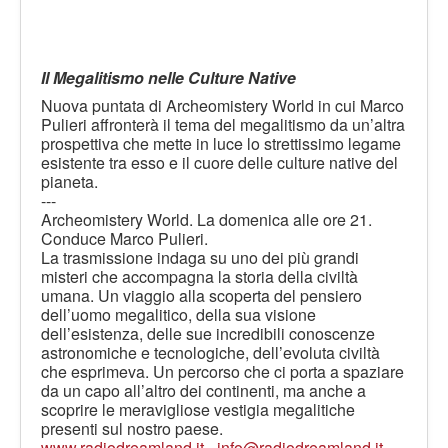
Il Megalitismo nelle Culture Native
Nuova puntata di Archeomistery World in cui Marco
Pulieri affronterà il tema del megalitismo da un’altra
prospettiva che mette in luce lo strettissimo legame
esistente tra esso e il cuore delle culture native del
pianeta.
---
Archeomistery World. La domenica alle ore 21.
Conduce Marco Pulieri.
La trasmissione indaga su uno dei più grandi
misteri che accompagna la storia della civiltà
umana. Un viaggio alla scoperta del pensiero
dell’uomo megalitico, della sua visione
dell’esistenza, delle sue incredibili conoscenze
astronomiche e tecnologiche, dell’evoluta civiltà
che esprimeva. Un percorso che ci porta a spaziare
da un capo all’altro dei continenti, ma anche a
scoprire le meravigliose vestigia megalitiche
presenti sul nostro paese.
www.radiodreamland.it
-
info@radiodreamland.it