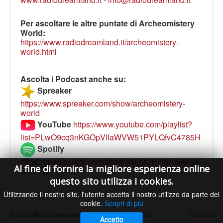
Per ascoltare le altre puntate di Archeomistery
World:
https://www.radiodreamland.it/archeomistery-
world.html
Ascolta i Podcast anche su:
Spreaker
https://www.spreaker.com/show/archeomistery-
world
YouTube
https://www.youtube.com/playlist?
list=PLwO9cq3nKGOpVIlaWVW51PYLQfvC4785H
Spotify
https://open.spotify.com/show/34ig2OHHBAsIAK96
Al fine di fornire la migliore esperienza online
C2rPzQ
questo sito utilizza i cookies.
Utilizzando il nostro sito, l'utente accetta il nostro utilizzo da parte dei
cookie.
Scopri di più
© 2026 Radio Dreamland - Licenza SIAE n. 9119
Torna su
Accetto