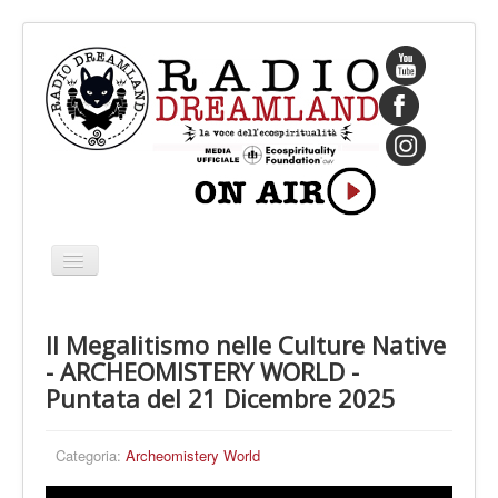
Cambia
navigazione
HOME
Il Megalitismo nelle Culture Native
CHI SIAMO
- ARCHEOMISTERY WORLD -
IL FONDATORE
Puntata del 21 Dicembre 2025
PROGRAMMI
Categoria:
Archeomistery World
PALINSESTO