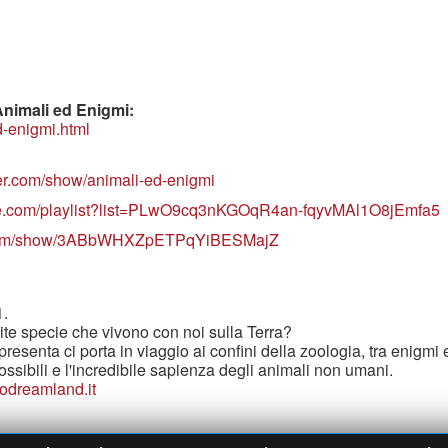
 Animali ed Enigmi:
d-enigmi.html
er.com/show/animali-ed-enigmi
be.com/playlist?list=PLwO9cq3nKGOqR4an-fqyvMAl1O8jEmfa5
fy.com/show/3ABbWHXZpETPqYiBESMajZ
1.
te specie che vivono con noi sulla Terra?
resenta ci porta in viaggio ai confini della zoologia, tra enigmi e
ossibili e l'incredibile sapienza degli animali non umani.
odreamland.it