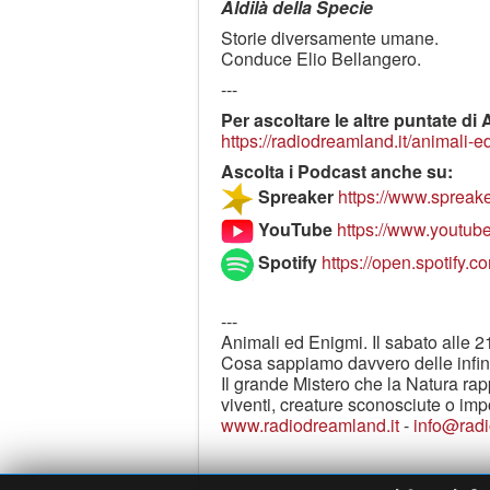
Aldilà della Specie
Storie diversamente umane.
Conduce Elio Bellangero.
---
Per ascoltare le altre puntate di
https://radiodreamland.it/animali-e
Ascolta i Podcast anche su:
Spreaker
https://www.spreak
YouTube
https://www.youtu
Spotify
https://open.spoti
---
Animali ed Enigmi. Il sabato alle 2
Cosa sappiamo davvero delle infini
Il grande Mistero che la Natura rapp
viventi, creature sconosciute o imp
www.radiodreamland.it
-
info@radi