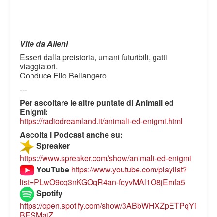
Vite da Alieni
Esseri dalla preistoria, umani futuribili, gatti
viaggiatori.
Conduce Elio Bellangero.
---
Per ascoltare le altre puntate di Animali ed
Enigmi:
https://radiodreamland.it/animali-ed-enigmi.html
Ascolta i Podcast anche su:
Spreaker
https://www.spreaker.com/show/animali-ed-enigmi
YouTube
https://www.youtube.com/playlist?
list=PLwO9cq3nKGOqR4an-fqyvMAl1O8jEmfa5
Spotify
https://open.spotify.com/show/3ABbWHXZpETPqYi
BESMajZ