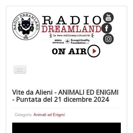
Cambia
navigazione
HOME
Vite da Alieni - ANIMALI ED ENIGMI
CHI SIAMO
- Puntata del 21 dicembre 2024
IL FONDATORE
PROGRAMMI
Categoria:
Animali ed Enigmi
PALINSESTO