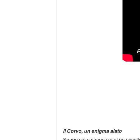
Il Corvo, un enigma alato
Saggezze e stranezze di un uccel