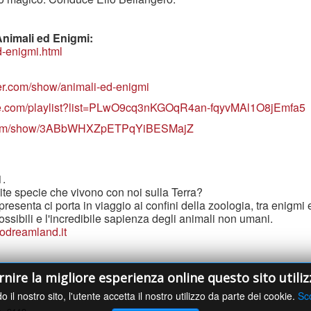
 Animali ed Enigmi:
d-enigmi.html
er.com/show/animali-ed-enigmi
be.com/playlist?list=PLwO9cq3nKGOqR4an-fqyvMAl1O8jEmfa5
fy.com/show/3ABbWHXZpETPqYiBESMajZ
1.
te specie che vivono con noi sulla Terra?
resenta ci porta in viaggio ai confini della zoologia, tra enigmi e
ossibili e l'incredibile sapienza degli animali non umani.
odreamland.it
ornire la migliore esperienza online questo sito utiliz
o il nostro sito, l'utente accetta il nostro utilizzo da parte dei cookie.
Sco