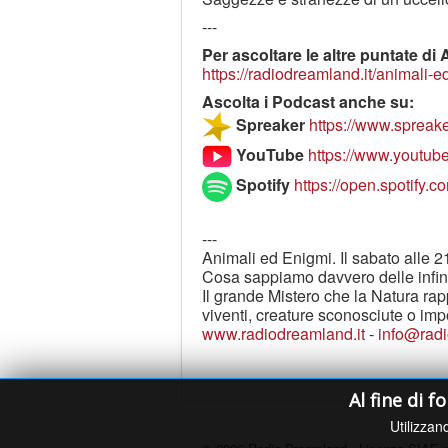
---
Per ascoltare le altre puntate di
https://radiodreamland.it/animali-e
Ascolta i Podcast anche su:
Spreaker
https://www.spreak
YouTube
https://www.youtu
Spotify
https://open.spoti
---
Animali ed Enigmi. Il sabato alle 2
Cosa sappiamo davvero delle infini
Il grande Mistero che la Natura rapp
viventi, creature sconosciute o imp
www.radiodreamland.it
-
info@radi
Al fine di f
Utilizzand