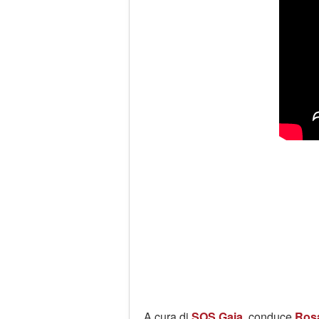
A cura di
SOS Gaia
, conduce
Rosa