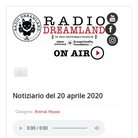
Cambia
navigazione
HOME
Notiziario del 20 aprile 2020
CHI SIAMO
IL FONDATORE
Categoria:
Animal House
PROGRAMMI
PALINSESTO