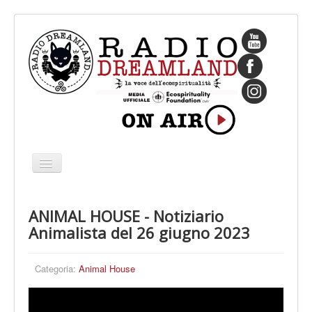
Cambia
navigazione
HOME
ANIMAL HOUSE - Notiziario
CHI SIAMO
Animalista del 26 giugno 2023
IL FONDATORE
PROGRAMMI
Categoria:
Animal House
PALINSESTO