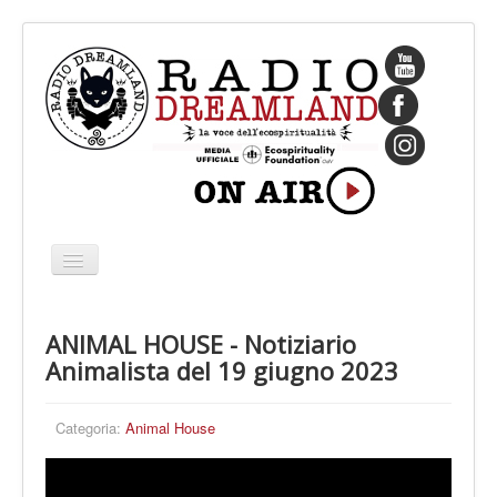
Cambia
navigazione
HOME
ANIMAL HOUSE - Notiziario
CHI SIAMO
Animalista del 19 giugno 2023
IL FONDATORE
PROGRAMMI
Categoria:
Animal House
PALINSESTO