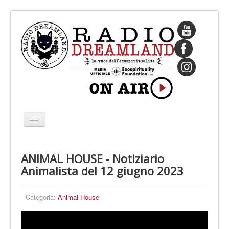
Cambia
navigazione
HOME
ANIMAL HOUSE - Notiziario
CHI SIAMO
Animalista del 12 giugno 2023
IL FONDATORE
PROGRAMMI
Categoria:
Animal House
PALINSESTO