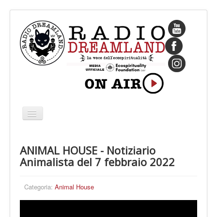
Cambia
navigazione
HOME
ANIMAL HOUSE - Notiziario
CHI SIAMO
Animalista del 7 febbraio 2022
IL FONDATORE
PROGRAMMI
Categoria:
Animal House
PALINSESTO