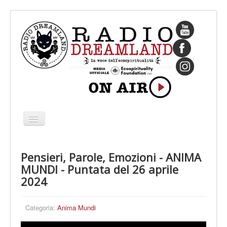
Cambia
navigazione
HOME
Pensieri, Parole, Emozioni - ANIMA
CHI SIAMO
MUNDI - Puntata del 26 aprile
IL FONDATORE
2024
PROGRAMMI
Categoria:
Anima Mundi
PALINSESTO