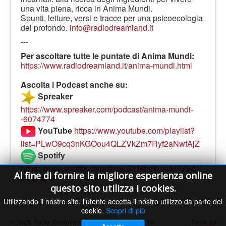
una vita piena, ricca in Anima Mundi.
Spunti, letture, versi e tracce per una psicoecologia
del profondo.
info@radiodreamland.it
---
Per ascoltare tutte le puntate di Anima Mundi:
https://www.radiodreamland.it/anima-mundi.html
Ascolta i Podcast anche su:
Spreaker
https://www.spreaker.com/podcast/anima-mundi-
-6074774
YouTube
https://www.youtube.com/playlist?
list=PLwO9cq3nKGOou4QLZVkZm7Ryf2aNwfAjZ
Spotify
https://open.spotify.com/show/3YMhsYuzckUVVd1l
Al fine di fornire la migliore esperienza online
Ev03dt
questo sito utilizza i cookies.
Utilizzando il nostro sito, l'utente accetta il nostro utilizzo da parte dei
cookie.
Scopri di più
© 2026 Radio Dreamland - Licenza SIAE n. 9119
Torna su