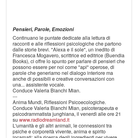
Pensieri, Parole, Emozioni
Continuano le puntate dedicate alla lettura di
racconti e alle riflessioni psicologiche che partono
dalle storie brevi. "Alexa e il sole", un inedito di
Francesca Mogavero, scrittrice ed editrice (Buendia
Books), ci offre lo spunto per parlare di pensieri che
possono essere per noi come "api" operose, di
parole che generiamo nel dialogo interiore ma
anche di possibili e creative conversazioni con
una... assistente vocale.
Conduce Valeria Bianchi Mian.
---
Anima Mundi, Riflessioni Psicoecologiche.
Conduce Valeria Bianchi Mian, psicoterapeuta e
psicodrammatista junghiana, il venerdì alle ore 21
su
www.radiodreamland.it
L'umanità e gli altri animali, le connessioni tra
psiche e corporeità vivente, anima e spirito
incarnati: alla ricerca degli ingredienti per vivere