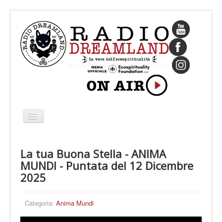
Cambia
navigazione
HOME
La tua Buona Stella - ANIMA
CHI SIAMO
MUNDI - Puntata del 12 Dicembre
IL FONDATORE
2025
PROGRAMMI
Categoria:
Anima Mundi
PALINSESTO