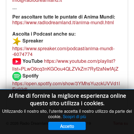
---
Per ascoltare tutte le puntate di Anima Mundi:
https://www.radiodreamland.it/anima-mundi.html
Ascolta i Podcast anche su:
Spreaker
https://www.spreaker.com/podcast/anima-mundi-
-6074774
YouTube
https://www.youtube.com/playlist?
list=PLwO9cq3nKGOou4QLZVkZm7Ryf2aNwfAjZ
Spotify
https://open.spotify.com/show/3YMhsYuzckUVVd1l
Ev03dt
Al fine di fornire la migliore esperienza online
questo sito utilizza i cookies.
Utilizzando il nostro sito, l'utente accetta il nostro utilizzo da parte dei
cookie.
Scopri di più
© 2026 Radio Dreamland - Licenza SIAE n. 9119
Torna su
Accetto