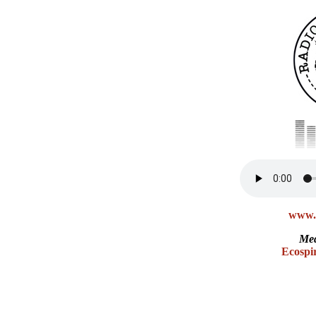
www.r
Med
Ecospir